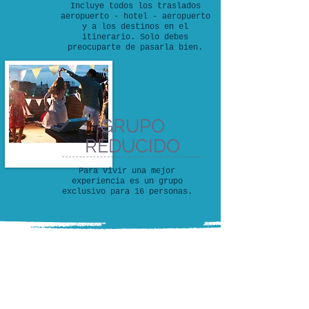
Incluye todos los traslados
aeropuerto - hotel - aeropuerto
y a los destinos en el
itinerario. Solo debes
preocuparte de pasarla bien.
GRUPO
REDUCIDO
Para vivir una mejor
experiencia es un grupo
exclusivo para 16 personas.