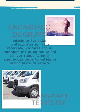
ENCARGADO
DE GRUPO
Además de los guías
profesionales por cada
recorrido, contaras con un
encargado del grupo que velará
por que tengas la mejor
experiencia desde tu salida de
México hasta tu retorno
TRANSPORTE
TERRESTRE